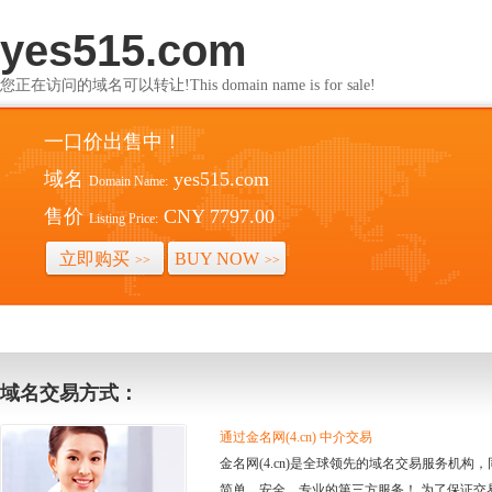
yes515.com
您正在访问的域名可以转让!This domain name is for sale!
一口价出售中！
域名
yes515.com
Domain Name:
售价
CNY 7797.00
Listing Price:
立即购买
BUY NOW
>>
>>
域名交易方式：
通过金名网(4.cn) 中介交易
金名网(4.cn)是全球领先的域名交易服务机
简单、安全、专业的第三方服务！ 为了保证交