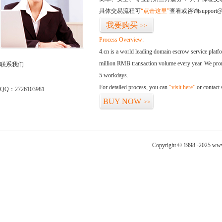
具体交易流程可
“点击这里”
查看或咨询support@
我要购买
>>
Process Overview:
4.cn is a world leading domain escrow service plat
million RMB transaction volume every year. We promi
联系我们
5 workdays.
For detailed process, you can
“visit here”
or contact
QQ：2726103981
BUY NOW
>>
Copyright © 1998 -2025 www