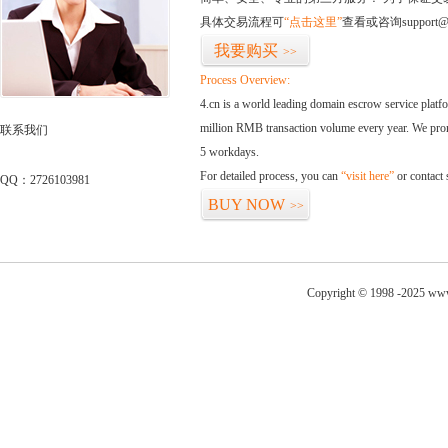
具体交易流程可
“点击这里”
查看或咨询support@
我要购买
>>
Process Overview:
4.cn is a world leading domain escrow service plat
million RMB transaction volume every year. We promi
联系我们
5 workdays.
For detailed process, you can
“visit here”
or contact
QQ：2726103981
BUY NOW
>>
Copyright © 1998 -2025 www