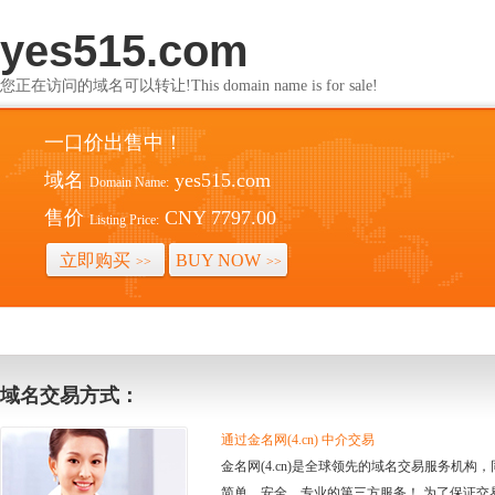
yes515.com
您正在访问的域名可以转让!This domain name is for sale!
一口价出售中！
域名
yes515.com
Domain Name:
售价
CNY 7797.00
Listing Price:
立即购买
BUY NOW
>>
>>
域名交易方式：
通过金名网(4.cn) 中介交易
金名网(4.cn)是全球领先的域名交易服务机
简单、安全、专业的第三方服务！ 为了保证交