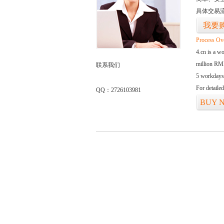
具体交易
我要
Process Ov
4.cn is a w
million RMB
联系我们
5 workdays
For detaile
QQ：2726103981
BUY 