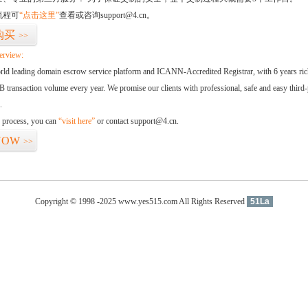
流程可
“点击这里”
查看或咨询support@4.cn。
购买
>>
erview:
orld leading domain escrow service platform and ICANN-Accredited Registrar, with 6 years ri
 transaction volume every year. We promise our clients with professional, safe and easy third-
.
d process, you can
“visit here”
or contact support@4.cn.
NOW
>>
Copyright © 1998 -2025 www.yes515.com All Rights Reserved
51La