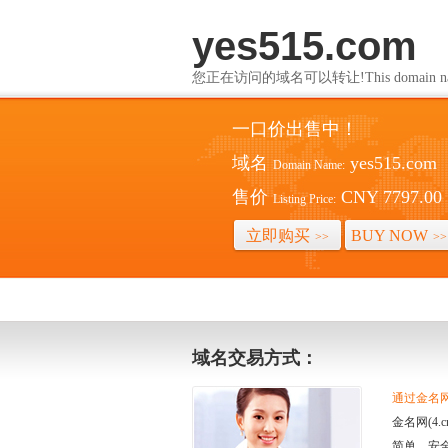
yes515.com
您正在访问的域名可以转让!This domain name i
一口价出售中！
域名
yes515.com
Domain Name:
售价
CNY 7797.00
Listing Price:
立即购买
BUY NOW
>>
>>
域名交易方式：
通过金名网(
金名网(4
简单、安