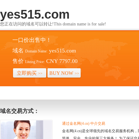
yes515.com
您正在访问的域名可以转让!This domain name is for sale!
一口价出售中！
域名
yes515.com
Domain Name:
售价
CNY 7797.00
Listing Price:
立即购买
BUY NOW
>>
>>
域名交易方式：
通过金名网(4.cn) 中介交易
金名网(4.cn)是全球领先的域名交易服务机
简单、安全、专业的第三方服务！ 为了保证交