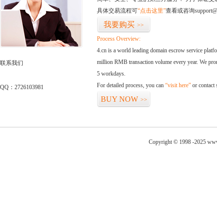
具体交易流程可
“点击这里”
查看或咨询support@
我要购买
>>
Process Overview:
4.cn is a world leading domain escrow service plat
million RMB transaction volume every year. We promi
联系我们
5 workdays.
For detailed process, you can
“visit here”
or contact
QQ：2726103981
BUY NOW
>>
Copyright © 1998 -2025 www