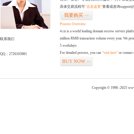
具体交易流程可
“点击这里”
查看或咨询support@
我要购买
>>
Process Overview:
4.cn is a world leading domain escrow service plat
million RMB transaction volume every year. We promi
联系我们
5 workdays.
For detailed process, you can
“visit here”
or contact
QQ：2726103981
BUY NOW
>>
Copyright © 1998 -2025 www