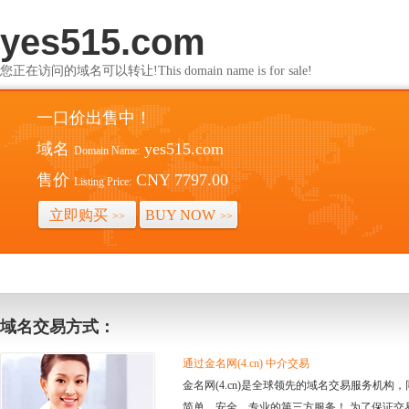
yes515.com
您正在访问的域名可以转让!This domain name is for sale!
一口价出售中！
域名
yes515.com
Domain Name:
售价
CNY 7797.00
Listing Price:
立即购买
BUY NOW
>>
>>
域名交易方式：
通过金名网(4.cn) 中介交易
金名网(4.cn)是全球领先的域名交易服务机
简单、安全、专业的第三方服务！ 为了保证交