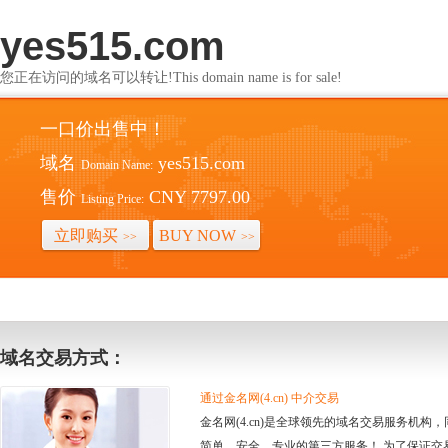
yes515.com
您正在访问的域名可以转让!This domain name is for sale!
一口价出售中！
域名
yes515.com
Domain Name:
售价
CNY 7797.00
Listing Price:
立即购买
BUY NOW
>>
>>
域名交易方式：
通过金名网(4.cn) 中介交易
金名网(4.cn)是全球领先的域名交易服务机
简单、安全、专业的第三方服务！ 为了保证交