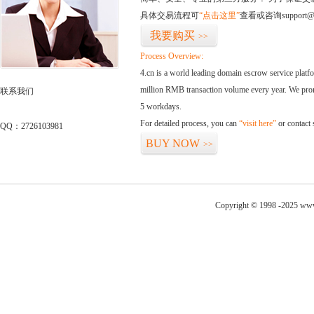
具体交易流程可
“点击这里”
查看或咨询support@
我要购买
>>
Process Overview:
4.cn is a world leading domain escrow service plat
million RMB transaction volume every year. We promi
联系我们
5 workdays.
For detailed process, you can
“visit here”
or contact
QQ：2726103981
BUY NOW
>>
Copyright © 1998 -2025 www